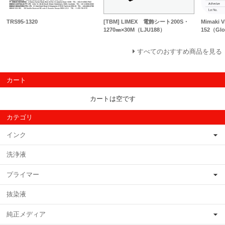
TRS95-1320
[TBM] LIMEX 電飾シート200S・
Mimaki V
1270㎜×30M（LJU188）
152（Gl
すべてのおすすめ商品を見る
カート
カートは空です
カテゴリ
インク
洗浄液
プライマー
抜染液
純正メディア