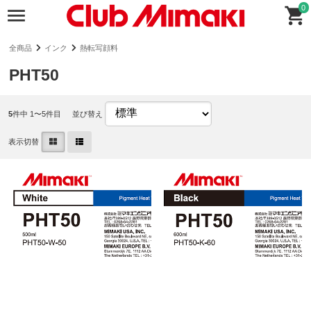
0
全商品
インク
熱転写顔料
PHT50
5
件中 1〜5件目
並び替え
表示切替