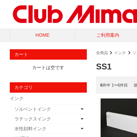
HOME
ご利用案内
全商品
インク
ソ
カート
SS1
カートは空です
6
件中 1〜6件目
カテゴリ
インク
ソルベントインク
ラテックスインク
水性顔料インク