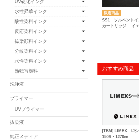
UV硬化インク
水性昇華インク
SS1 ソルベントイ
酸性染料インク
カートリッジ イ
反応染料インク
捺染顔料インク
分散染料インク
水性染料インク
おすすめ商品
熱転写顔料
洗浄液
プライマー
UVプライマー
抜染液
[TBM] LIMEX IJ
純正メディア
150S・1270㎜