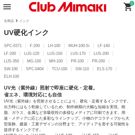
0
全商品
インク
UV硬化インク
SPC-0371
F-200
LH-100
MUH-100-Si
LF-140
LF-200
LUS-120
LUS-150
LUS-170
LUS-200
LUS-350
MG-100
MH-100
PR-100
PR-200
SW-100
SPC-0404
TCU-100
SW-110
ELS-170
ELH-100
UV光（紫外線）照射で即座に硬化・定着。
省エネ、環境対応にも自信
UV光（紫外線）を照射させることにより、硬化・定着するインクです。
出力時にはもう乾燥しているため、制作納期の大幅な短縮を実現。樹
脂、ガラス、金属など非吸収性の多様なメディアに印刷できます。用
途・メディアに応じた多彩なラインナップ。小物のデコラティブから大
型装飾、建築・工業デザインの分野まで、アイディアを形する可能性を
提供するインクです。