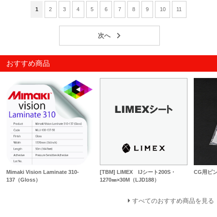
1
2
3
4
5
6
7
8
9
10
11
おすすめ商品
Mimaki Vision Laminate 310-
[TBM] LIMEX IJシート200S・
CG用ピ
137（Gloss）
1270㎜×30M（LJD188）
すべてのおすすめ商品を見る