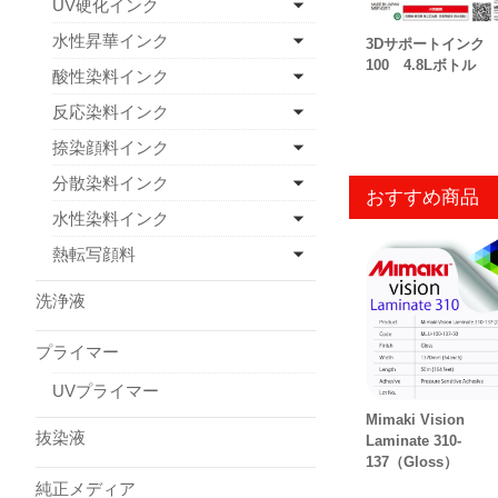
UV硬化インク
水性昇華インク
3Dサポートインク 
100 4.8Lボトル
酸性染料インク
反応染料インク
捺染顔料インク
分散染料インク
おすすめ商品
水性染料インク
熱転写顔料
洗浄液
プライマー
UVプライマー
Mimaki Vision
抜染液
Laminate 310-
137（Gloss）
純正メディア