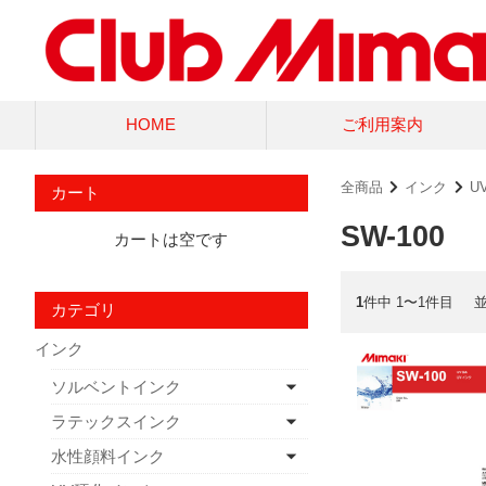
HOME
ご利用案内
全商品
インク
U
カート
SW-100
カートは空です
1
件中 1〜1件目
カテゴリ
インク
ソルベントインク
ラテックスインク
水性顔料インク