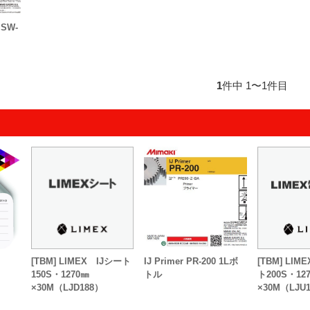
SW-
1
件中 1〜1件目
[TBM] LIMEX IJシート
IJ Primer PR-200 1Lボ
[TBM] LI
150S・1270㎜
トル
ト200S・12
×30M（LJD188）
×30M（LJU