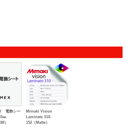
MEX 電飾シー
Mimaki Vision
70㎜
Laminate 310-
188）
152（Matte）