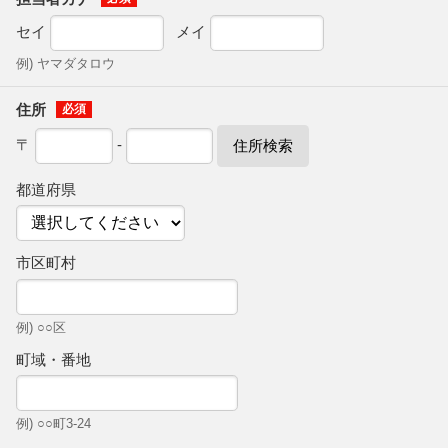
セイ
メイ
例) ヤマダタロウ
住所
〒
-
住所検索
都道府県
市区町村
例) ○○区
町域・番地
例) ○○町3-24