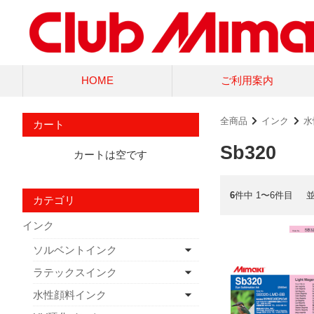
HOME
ご利用案内
全商品
インク
水
カート
Sb320
カートは空です
6
件中 1〜6件目
カテゴリ
インク
ソルベントインク
ラテックスインク
水性顔料インク