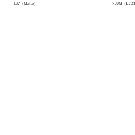
137（Matte）
×30M（LJD