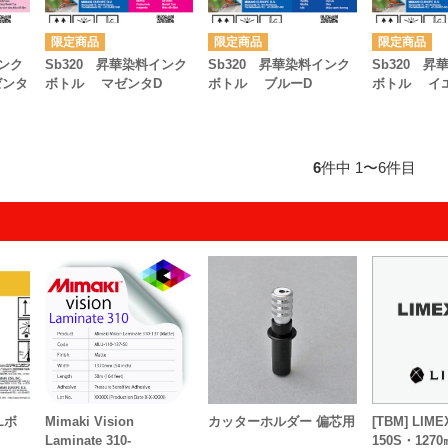
インク
Sb320 昇華染料インク
Sb320 昇華染料インク
Sb320 
ゼンタ
ボトル マゼンタD
ボトル ブルーD
ボトル イ
6
件中 1〜6件目
1Lボ
Mimaki Vision
カッターホルダー 偏芯用
[TBM] LI
Laminate 310-
150S・1270