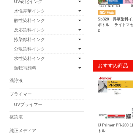
UV硬化インク
水性昇華インク
Sb320 昇華染料
酸性染料インク
ボトル ライトマ
反応染料インク
D
捺染顔料インク
分散染料インク
水性染料インク
おすすめ商品
熱転写顔料
洗浄液
プライマー
UVプライマー
抜染液
IJ Primer PR-200 
純正メディア
トル