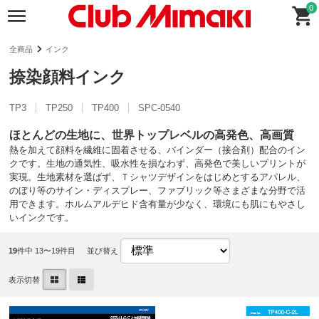
0
全商品
インク
捺染顔料インク
TP3
TP250
TP400
SPC-0540
ほとんどの生地に、世界トップレベルの高発色、高画質
熱を加えて顔料を繊維に固着させる、バインダー（接合剤）配合のイン
クです。生地の通気性、吸水性を損なわず、高発色で美しいプリントが
実現。生地素材を選ばず、Ｔシャツデザインをはじめとするアパレル、
のぼり等のサイン・ディスプレー、ファブリック等さまざまな分野で活
用できます。ホルムアルデヒド含有量が少なく、環境にも肌にもやさし
いインクです。
19
件中 13〜19件目
並び替え
表示切替