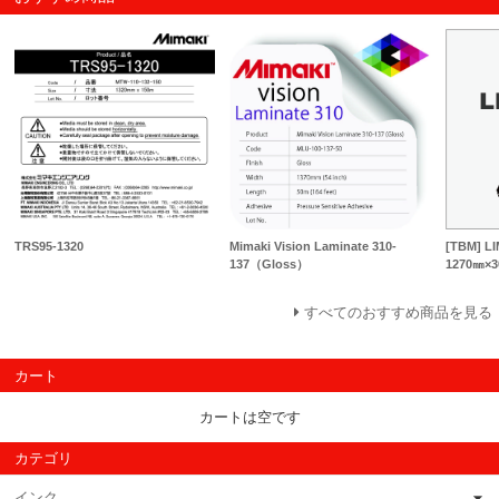
TRS95-1320
Mimaki Vision Laminate 310-
[TBM] 
137（Gloss）
1270㎜×
すべてのおすすめ商品を見る
カート
カートは空です
カテゴリ
インク