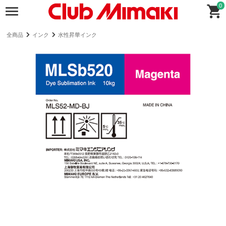
0
全商品
インク
水性昇華インク