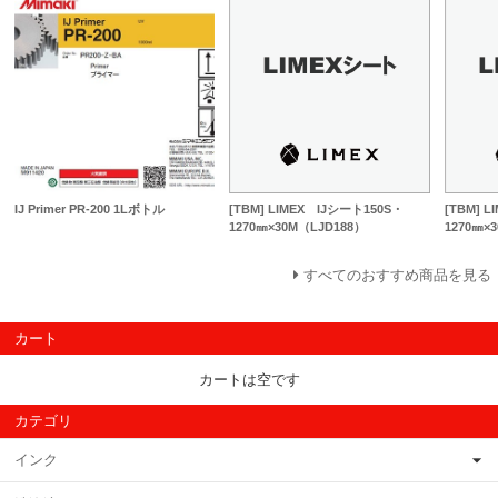
IJ Primer PR-200 1Lボトル
[TBM] LIMEX IJシート150S・
[TBM] 
1270㎜×30M（LJD188）
1270㎜×
すべてのおすすめ商品を見る
カート
カートは空です
カテゴリ
インク