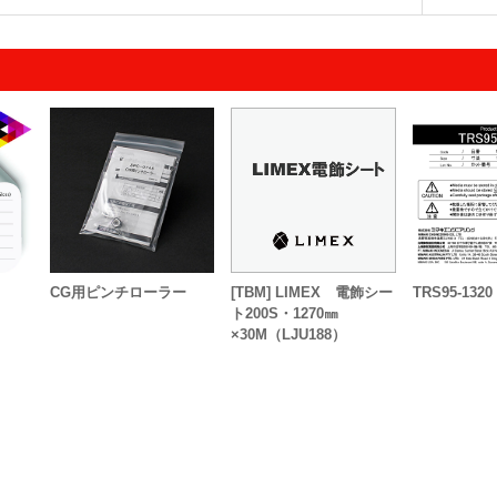
CG用ピンチローラー
[TBM] LIMEX 電飾シー
TRS95-1320
ト200S・1270㎜
×30M（LJU188）