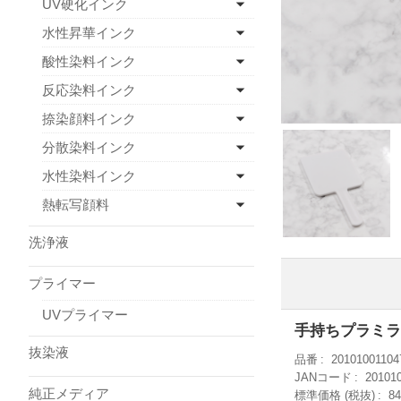
UV硬化インク
水性昇華インク
酸性染料インク
反応染料インク
捺染顔料インク
分散染料インク
水性染料インク
熱転写顔料
洗浄液
プライマー
UVプライマー
手持ちプラミラー
抜染液
品番
20101001104
JANコード
20101
純正メディア
標準価格 (税抜)
8