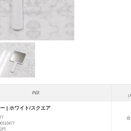
内訳
（
 | ホワイト/スクエア
会
77
00110477
42円