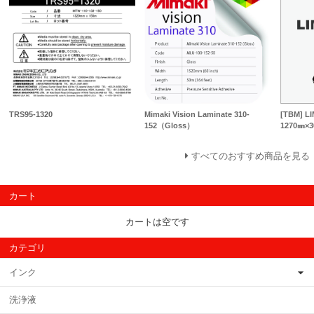
TRS95-1320
Mimaki Vision Laminate 310-
[TBM] 
152（Gloss）
1270㎜×
すべてのおすすめ商品を見る
カート
カートは空です
カテゴリ
インク
洗浄液