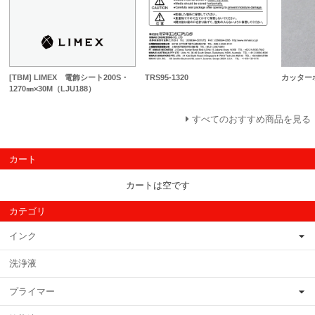
[TBM] LIMEX 電飾シート200S・
TRS95-1320
カッター
1270㎜×30M（LJU188）
すべてのおすすめ商品を見る
カート
カートは空です
カテゴリ
インク
洗浄液
プライマー