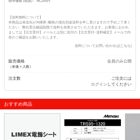
標準価格 (税抜)
46,200円
【送料無料について】
本商品は発送先が沖縄県･離島の場合別途送料を申し受けますので予めご了承く
ださい。弊社受注確認段階で送料を加算させていただきます。お客様におかれ
ましては【注文受付】メールとは別に送付の【注文受付･送料確定】メールで内
容のご確認をお願いいたします。
送料についてお問い合わせは[
こちら
]
販売価格
会員のみ公開
（単価 × 入数）
注文数
ご注文には
ログイン
してください
おすすめ商品