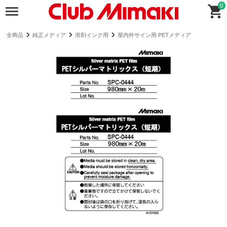
0
全商品
純正メディア
溶剤インク用
屋内外サイン用 PETメディア