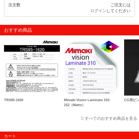
注文数
ご注文には
ログイン
してください
おすすめ商品
TRS95-1620
Mimaki Vision Laminate 310-
CG用ピ
152（Matte）
すべてのおすすめ商品を見る
カート