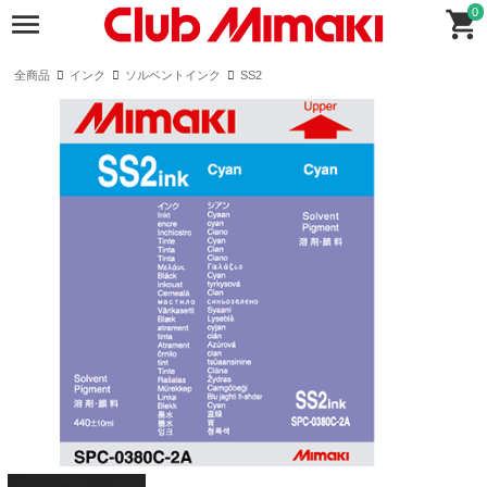
0
全商品
インク
ソルベントインク
SS2