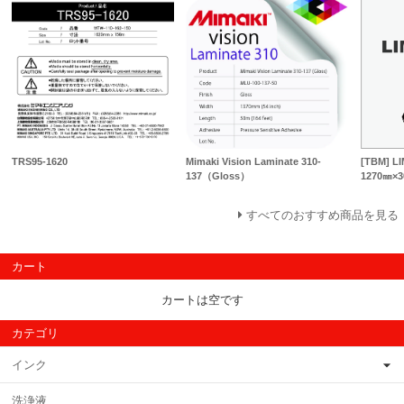
TRS95-1620
Mimaki Vision Laminate 310-
[TBM] 
137（Gloss）
1270㎜×
すべてのおすすめ商品を見る
カート
カートは空です
カテゴリ
インク
洗浄液