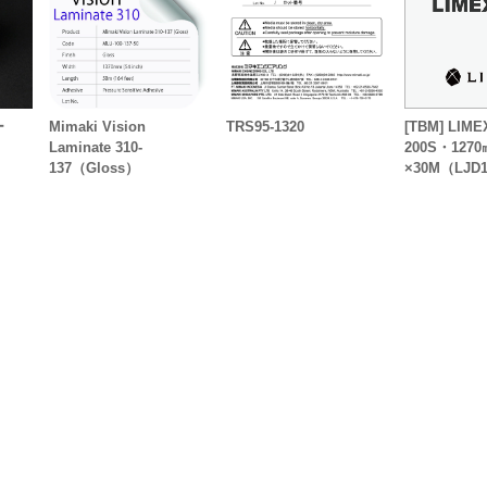
ー
Mimaki Vision
TRS95-1320
[TBM] LI
Laminate 310-
200S・1270
137（Gloss）
×30M（LJD