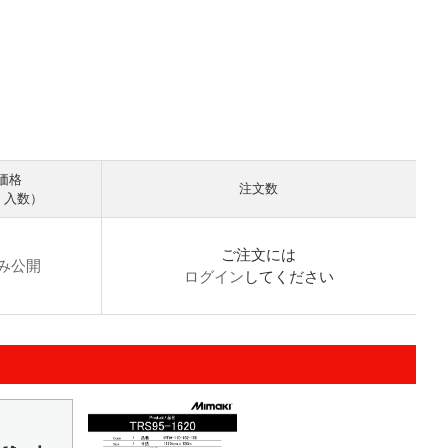
価格
注文数
× 入数）
ご注文には
み公開
ログイン
してください