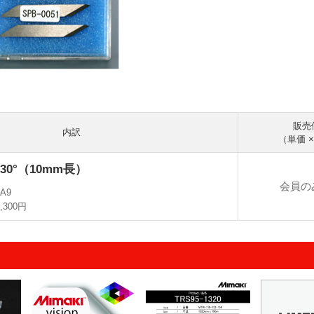
販売
内訳
（単価 
0°（10mm長）
会員の
WA9
1,300円