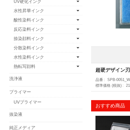
UV硬化インク
水性昇華インク
酸性染料インク
反応染料インク
捺染顔料インク
分散染料インク
水性染料インク
熱転写顔料
超硬デザイン刃3
洗浄液
品番
SPB-0051_
標準価格 (税抜)
2
プライマー
UVプライマー
おすすめ商品
抜染液
純正メディア