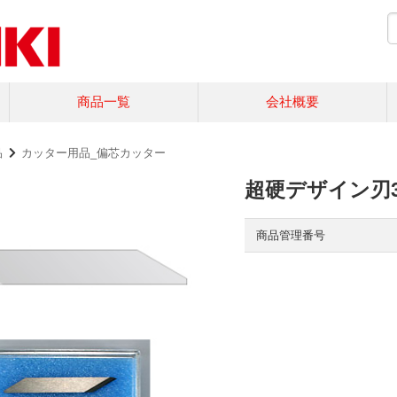
商品一覧
会社概要
品
カッター用品_偏芯カッター
超硬デザイン刃3
商品管理番号