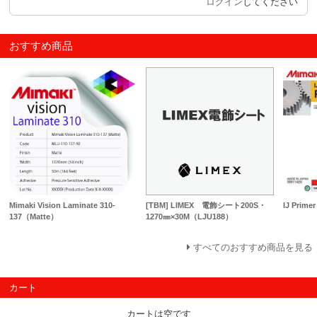
ログイン
してください
おすすめ商品
Mimaki Vision Laminate 310-
[TBM] LIMEX 電飾シート200S・
IJ Prim
137（Matte）
1270㎜×30M（LJU188）
すべてのおすすめ商品を見る
カート
カートは空です