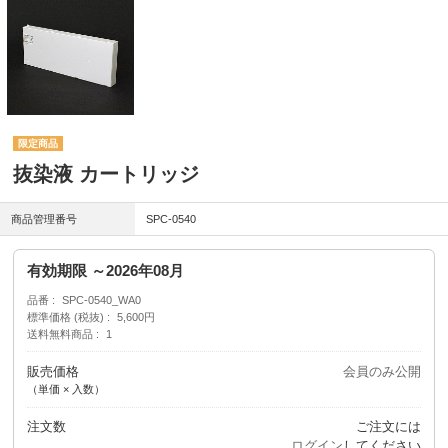
抜染液 カートリッジ
商品管理番号
SPC-0540
有効期限 ～2026年08月
品番
SPC-0540_WA0
標準価格 (税抜)
5,600円
送料無料商品
1
販売価格
会員のみ公開
（単価 × 入数）
注文数
ご注文には
ログイン
してください