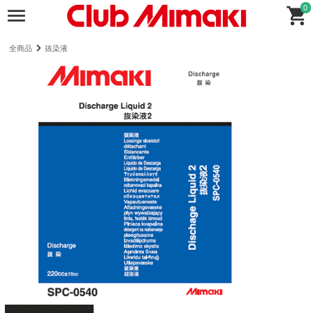
0
全商品
抜染液