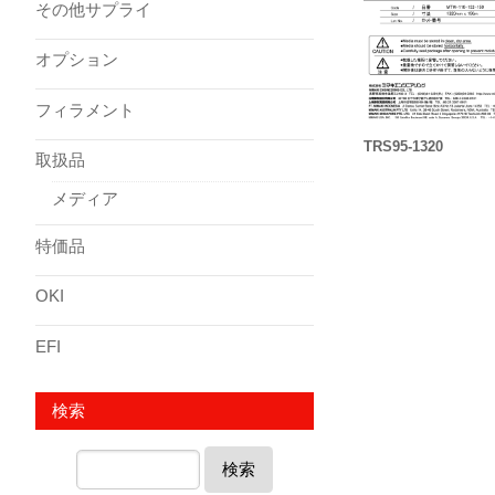
その他サプライ
オプション
フィラメント
TRS95-1320
取扱品
メディア
特価品
OKI
EFI
検索
検索