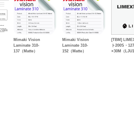
Mimaki Vision
Mimaki Vision
[TBM] LI
Laminate 310-
Laminate 310-
ト200S・12
137（Matte）
152（Matte）
×30M（LJU