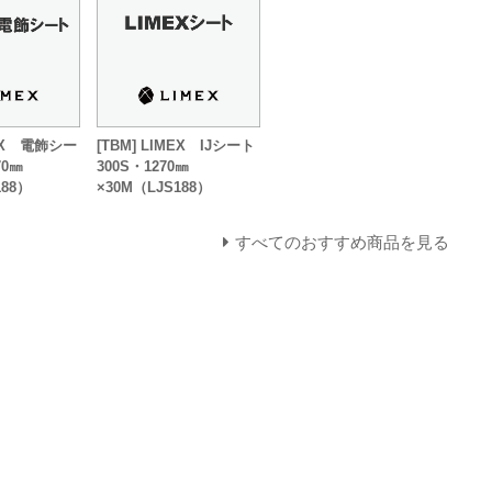
MEX 電飾シー
[TBM] LIMEX IJシート
70㎜
300S・1270㎜
188）
×30M（LJS188）
すべてのおすすめ商品を見る