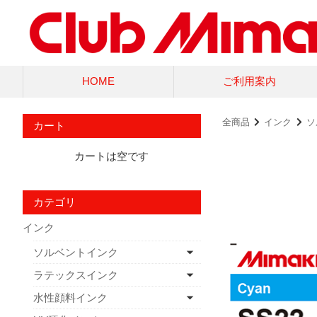
HOME
ご利用案内
全商品
インク
ソ
カート
カートは空です
カテゴリ
インク
ソルベントインク
ラテックスインク
水性顔料インク