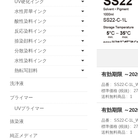
UV硬化インク
水性昇華インク
酸性染料インク
反応染料インク
捺染顔料インク
分散染料インク
水性染料インク
熱転写顔料
有効期限 ～202
洗浄液
品番
SS22-C-1L_
標準価格 (税抜)
2
送料無料商品
1
プライマー
UVプライマー
有効期限 ～202
品番
SS22-C-1L_
抜染液
標準価格 (税抜)
2
送料無料商品
1
純正メディア